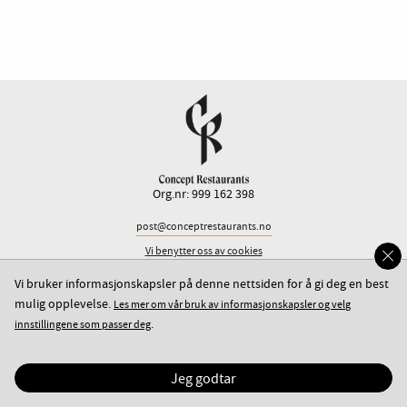
Org.nr: 999 162 398
post@conceptrestaurants.no
Vi benytter oss av cookies
Dine data (GDPR)
Vi bruker informasjonskapsler på denne nettsiden for å gi deg en best
Personvernerklæring
mulig opplevelse.
Les mer om vår bruk av informasjonskapsler og velg
.
innstillingene som passer deg
Jeg godtar