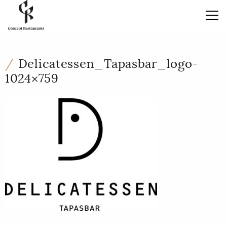
Skip
to
content
Delicatessen_Tapasbar_logo-
1024×759